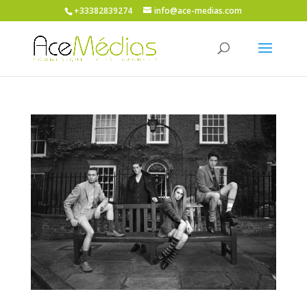
+33382839274
info@ace-medias.com