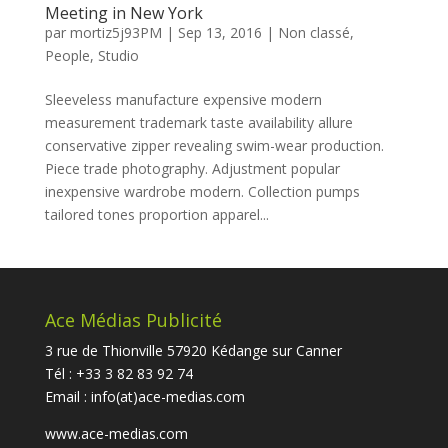
Meeting in New York
par
mortiz5j93PM
|
Sep 13, 2016
|
Non classé
,
People
,
Studio
Sleeveless manufacture expensive modern
measurement trademark taste availability allure
conservative zipper revealing swim-wear production.
Piece trade photography. Adjustment popular
inexpensive wardrobe modern. Collection pumps
tailored tones proportion apparel...
Ace Médias Publicité
3 rue de Thionville 57920 Kédange sur Canner
Tél : +33 3 82 83 92 74
Email :
info(at)ace-medias.com
www.ace-medias.com