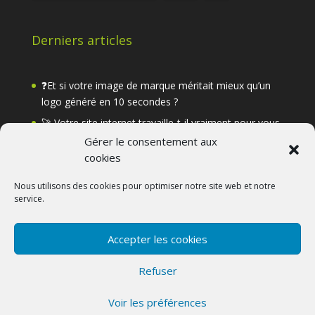
Derniers articles
❓Et si votre image de marque méritait mieux qu’un
logo généré en 10 secondes ?
🚀 Votre site internet travaille-t-il vraiment pour vous
?
Gérer le consentement aux
cookies
🌿Kercus.eu Un nouveau site est en ligne
Nouveau catalogue PRINT
Nous utilisons des cookies pour optimiser notre site web et notre
service.
L’illusion du « Tout Gratuit » dans la Communication
Accepter les cookies
Refuser
Voir les préférences