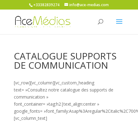
+33382839274
info@ace-medias.com
CATALOGUE SUPPORTS
DE COMMUNICATION
[vc_row][vc_column][vc_custom_heading
text= »Consultez notre catalogue des supports de
communication »
font_container= »tag:h2|text_align:center »
google_fonts= »font_family:Asap%3Aregular%2Citalic%2C700
[vc_column_text]