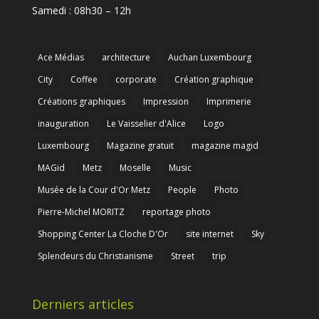
Samedi : 08h30 – 12h
Ace Médias
architecture
Auchan Luxembourg
City
Coffee
corporate
Création graphique
Créations graphiques
Impression
Imprimerie
inauguration
Le Vaisselier d'Alice
Logo
Luxembourg
Magazine gratuit
magazine magid
MAGid
Metz
Moselle
Music
Musée de la Cour d'Or Metz
People
Photo
Pierre-Michel MORITZ
reportage photo
Shopping Center La Cloche D'Or
site internet
Sky
Splendeurs du Christianisme
Street
trip
Derniers articles