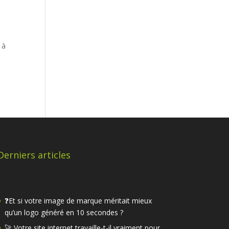
 à
Derniers articles
❓Et si votre image de marque méritait mieux
qu’un logo généré en 10 secondes ?
🚀 Votre site internet travaille-t-il vraiment pour