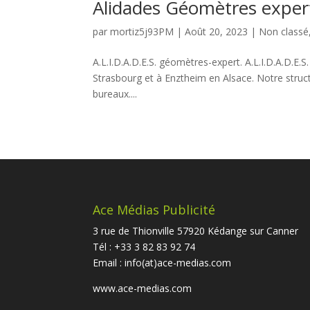
Alidades Géomètres exper
par
mortiz5j93PM
|
Août 20, 2023
|
Non classé
A.L.I.D.A.D.E.S. géomètres-expert. A.L.I.D.A.D.E.
Strasbourg et à Enztheim en Alsace. Notre struct
bureaux....
Ace Médias Publicité
3 rue de Thionville 57920 Kédange sur Canner
Tél : +33 3 82 83 92 74
Email :
info(at)ace-medias.com
www.ace-medias.com