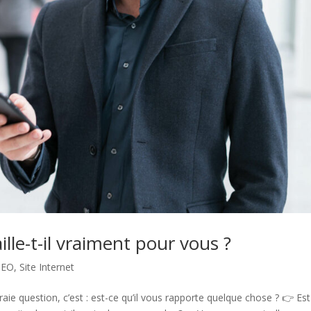
ille-t-il vraiment pour vous ?
SEO
,
Site Internet
aie question, c’est : est-ce qu’il vous rapporte quelque chose ? 👉 Es