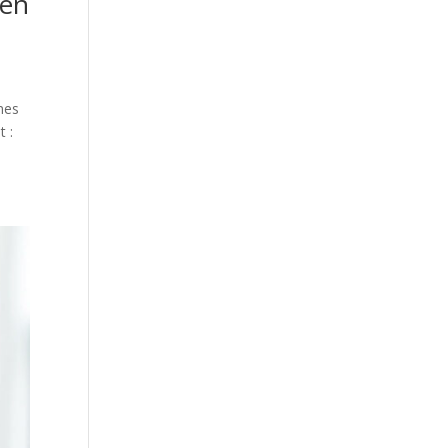
 en
rmes
t :