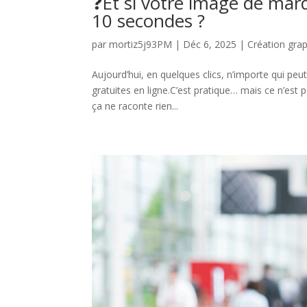
❓Et si votre image de mar
10 secondes ?
par
mortiz5j93PM
|
Déc 6, 2025
|
Création gra
Aujourd’hui, en quelques clics, n’importe qui peu
gratuites en ligne.C’est pratique… mais ce n’est 
ça ne raconte rien...