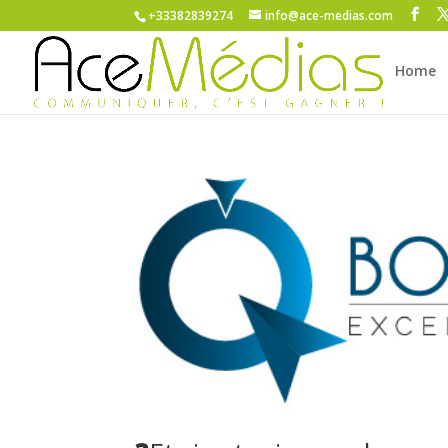
+33382839274
info@ace-medias.com
Home