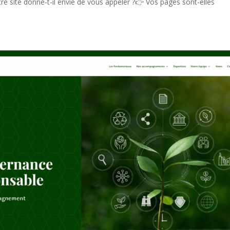
re site donne-t-il envie de vous appeler ?👉 Vos pages sont-elles