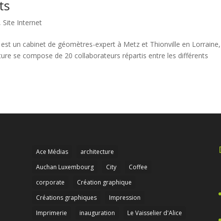
ts
,
Site Internet
S. est un cabinet de géomètres-expert à Metz et Thionville en Lorraine,
ure se compose de 20 collaborateurs répartis entre les différents
Ace Médias
architecture
Auchan Luxembourg
City
Coffee
corporate
Création graphique
Créations graphiques
Impression
Imprimerie
inauguration
Le Vaisselier d'Alice