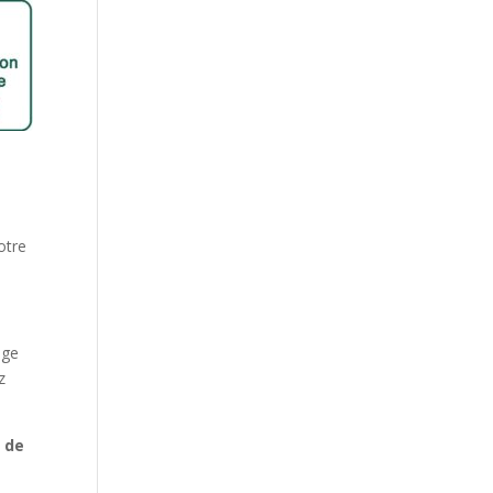
otre
age
z
t de