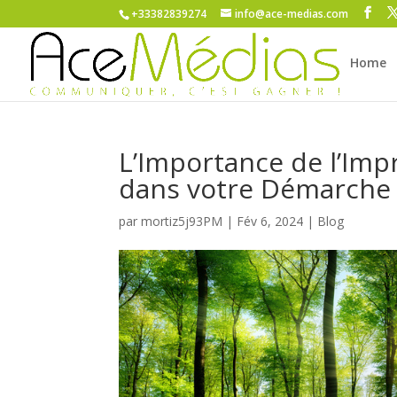
+33382839274
info@ace-medias.com
Home
L’Importance de l’Imp
dans votre Démarche
par
mortiz5j93PM
|
Fév 6, 2024
|
Blog