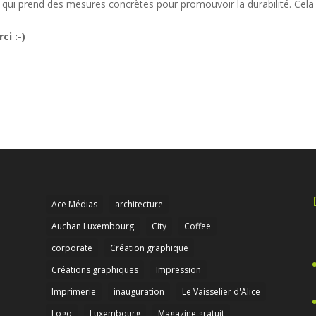
t qui prend des mesures concrètes pour promouvoir la durabilité. Cela
i :-)
Ace Médias
architecture
Auchan Luxembourg
City
Coffee
corporate
Création graphique
Créations graphiques
Impression
Imprimerie
inauguration
Le Vaisselier d'Alice
Logo
Luxembourg
Magazine gratuit