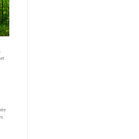
s
 et
diée
es