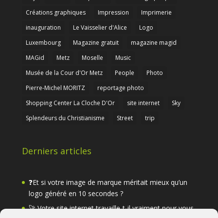
Créations graphiques
Impression
Imprimerie
inauguration
Le Vaisselier d'Alice
Logo
Luxembourg
Magazine gratuit
magazine magid
MAGid
Metz
Moselle
Music
Musée de la Cour d'Or Metz
People
Photo
Pierre-Michel MORITZ
reportage photo
Shopping Center La Cloche D'Or
site internet
Sky
Splendeurs du Christianisme
Street
trip
Derniers articles
❓Et si votre image de marque méritait mieux qu’un
logo généré en 10 secondes ?
🚀 Votre site internet travaille-t-il vraiment pour vous